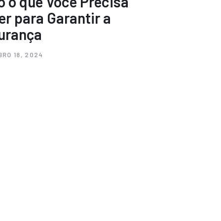
o o que Você Precisa
er para Garantir a
urança
RO 18, 2024