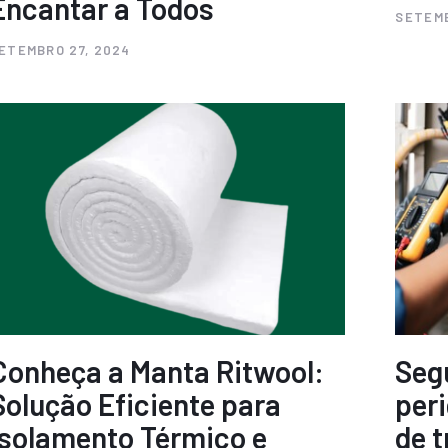
Encantar a Todos
SETEMB
ETEMBRO 27, 2024
Conheça a Manta Ritwool:
Seg
Solução Eficiente para
per
Isolamento Térmico e
de t