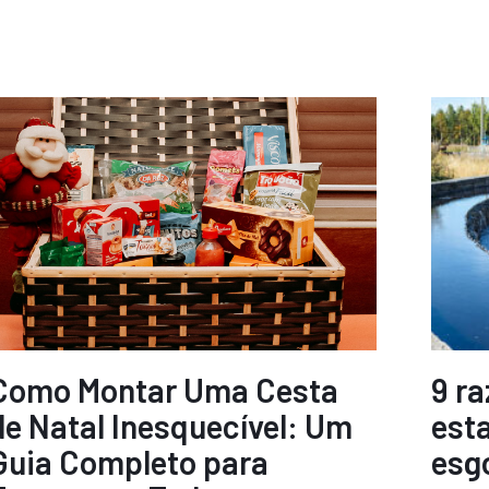
Como Montar Uma Cesta
9 r
de Natal Inesquecível: Um
est
Guia Completo para
esg