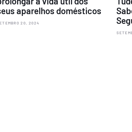
prolongar a vida útil dos
Tud
seus aparelhos domésticos
Sab
Seg
ETEMBRO 20, 2024
SETEMB