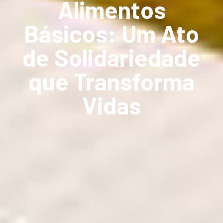
Alimentos
Básicos: Um Ato
de Solidariedade
que Transforma
Vidas