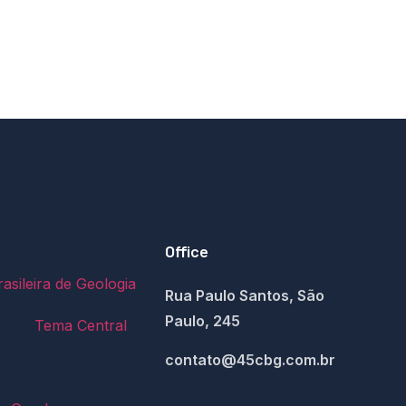
Office
asileira de Geologia
Rua Paulo Santos, São
Paulo, 245
Tema Central
contato@45cbg.com.br